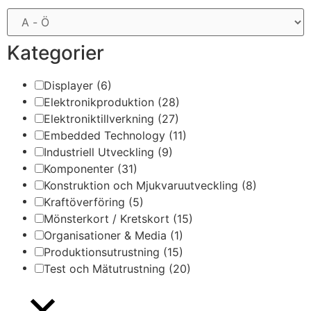
Kategorier
Displayer
(6)
Elektronikproduktion
(28)
Elektroniktillverkning
(27)
Embedded Technology
(11)
Industriell Utveckling
(9)
Komponenter
(31)
Konstruktion och Mjukvaruutveckling
(8)
Kraftöverföring
(5)
Mönsterkort / Kretskort
(15)
Organisationer & Media
(1)
Produktionsutrustning
(15)
Test och Mätutrustning
(20)