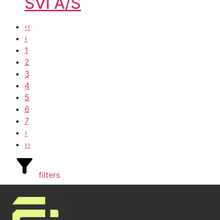
SVI A/S
‹‹
‹
1
2
3
4
5
6
7
›
››
filters