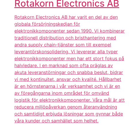
Rotakorn Electronics AB
Rotakorn Electronics AB har varit en del av den
globala försörjningskedjan för
elektronikkomponenter sedan 1990. Vi kombinerar
traditionell distribution och bristhantering med
andra supply chain-tjänster som till exempel
leverantörskonsolidering. Vi levererar alla typer
elektronikkomponenter men har ett stort fokus på
halvledare. I en marknad som ofta präglas av
akuta leveranstörningar och snabba beslut, bidrar
vi med kontinuitet, ansvar och kvalité. Hållbarhet
är en hörnstenarna i vår verksamhet och vi är en
av föregångarna inom området för omvänd
logistik för elektronikkomponenter. Våra mål är att
reducera miljöpåverkan genom återanvändning
och samtidigt erbjuda lösningar som gynnar både
våra kunder och samhället som helhet.