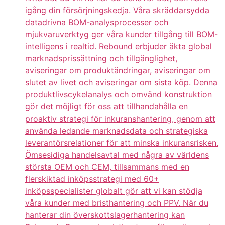
igång din försörjningskedja. Våra skräddarsydda
datadrivna BOM-analysprocesser och
mjukvaruverktyg ger våra kunder tillgång till BOM-
intelligens i realtid. Rebound erbjuder äkta global
marknadsprissättning och tillgänglighet,
aviseringar om produktändringar, aviseringar om
slutet av livet och aviseringar om sista köp. Denna
produktlivscykelanalys och omvänd konstruktion
gör det möjligt för oss att tillhandahålla en
proaktiv strategi för inkuranshantering, genom att
använda ledande marknadsdata och strategiska
leverantörsrelationer för att minska inkuransrisken.
Ömsesidiga handelsavtal med några av världens
största OEM och CEM, tillsammans med en
flerskiktad inköpsstrategi med 60+
inköpsspecialister globalt gör att vi kan stödja
våra kunder med bristhantering och PPV. När du
hanterar din överskottslagerhantering kan