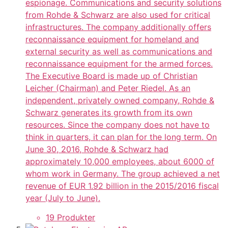
espionage. Communications and security solutions
from Rohde & Schwarz are also used for critical
infrastructures. The company additionally offers
reconnaissance equipment for homeland and
external security as well as communications and
reconnaissance equipment for the armed forces.
The Executive Board is made up of Christian
Leicher (Chairman) and Peter Riedel. As an
independent, privately owned company, Rohde &
Schwarz generates its growth from its own
resources. Since the company does not have to
think in quarters, it can plan for the long term. On
June 30, 2016, Rohde & Schwarz had
approximately 10,000 employees, about 6000 of
whom work in Germany. The group achieved a net
revenue of EUR 1.92 billion in the 2015/2016 fiscal
year (July to June).
19 Produkter