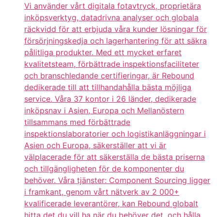
Vi använder vårt digitala fotavtryck, proprietära
inköpsverktyg, datadrivna analyser och globala
räckvidd för att erbjuda våra kunder lösningar för
försörjningskedja och lagerhantering för att säkra
pålitliga produkter. Med ett mycket erfaret
kvalitetsteam, förbättrade inspektionsfaciliteter
och branschledande certifieringar, är Rebound
dedikerade till att tillhandahålla bästa möjliga
service. Våra 37 kontor i 26 länder, dedikerade
inköpsnav i Asien, Europa och Mellanöstern
tillsammans med förbättrade
inspektionslaboratorier och logistikanläggningar i
Asien och Europa, säkerställer att vi är
välplacerade för att säkerställa de bästa priserna
och tillgängligheten för de komponenter du
behöver. Våra tjänster: Component Sourcing ligger
i framkant, genom vårt nätverk av 2 000+
kvalificerade leverantörer, kan Rebound globalt
hitta det du vill ha när du behöver det, och hålla