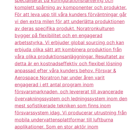
specialiserat på konfigurationshantering och
komplett spårning av komponenter och produkter.
För att leva upp till våra kunders förväntningar går
vi den extra milen för att underlätta produktionen
av deras specifika produkt. Noratronkulturen
bygger på flexibilitet och en engagerad
arbetsstyrka. Vi erbjuder global sourcing och kan
erbjuda olika sätt att kombinera produktion från
våra olika produktionsanläggningar. Resultatet av
detta är en kostnadseffektiv och flexibel lösning
anpassad efter våra kunders behov. Försvar &
Aerospace Noratron har under åren varit
engagerad i ett antal program inom
försvarsmarknaden, och levererat till avancerade
övervakningssystem och ledningssystem inom den
mest sofistikerade tekniken som finns inom
försvarssystem idag. Vi producerar utrustning från
mobila undervattensplattformar till luftburna
applikationer. Som en stor aktör inom