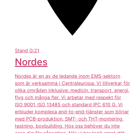
Stand
G:21
Nordes
Nordes är en av de ledande inom EMS-sektorn
som är verksamma i Centraleuropa. Vi tillverkar för
olika områden inklusive: medicin, transport, energi,
flyg och många fler. Vi arbetar med respekt för
ISO 9001, ISO 13485 och standard IPC 610 G. Vi
erbjuder komplexa end-to-end-tjänster som börjar
med PCB-produktion, SMT- och THT-montering,
testning, boxbuilding. Hos oss behöver du inte
oroa dig för någonting. När vi har tagit emot ditt