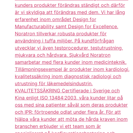
kunders produkter förändras ständigt och därför
är vi skyldiga att förändras med dem. Vi har lång
erfarenhet inom området Design for
Manufacturability samt Design for Excellence.
Noratron tillverkar robusta produkter för
användning i tuffa miljöer. På kundförfrågan
utvecklar vi även testprocedurer, testutrustning,
mjukvara och hårdvara. Sjukvård Noratron
samarbetar med flera kunder inom medicinteknik.
Tillämpningsexempel är produkter inom kardiologi,
kvalitetssäkring inom diagnostisk radiologi och
utrustning för läkemedelsindustrin.
KVALITETSSÄKRING Certifierade i Sverige och
Kina enligt ISO 13484:2003, våra kunder litar på
oss med sina patienter såväl som deras produkter
och IPR; förtroende odlat under flera år. För att
hjälpa våra kunder att möta de hårda kraven inom
branschen erbjuder vi ett team som är