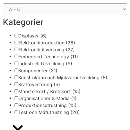
Kategorier
Displayer
(6)
Elektronikproduktion
(28)
Elektroniktillverkning
(27)
Embedded Technology
(11)
Industriell Utveckling
(9)
Komponenter
(31)
Konstruktion och Mjukvaruutveckling
(8)
Kraftöverföring
(5)
Mönsterkort / Kretskort
(15)
Organisationer & Media
(1)
Produktionsutrustning
(15)
Test och Mätutrustning
(20)