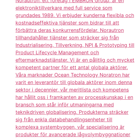
Norautron, ett företag i EMBRON Group, är en
elektroniktillverkare med full service som
grundades 1989. Vi erbjuder kunderna flexibla och
kostnadseffektiva tjänster som bidrar till att
förbättra deras konkurrensfördelar. Norautron
tillhandahåller tjänster som sträcker sig från
Industrialisering, Tillverkning, NPI & Prototyping till
Product Lifecycle Management och
eftermarknadstjänster. Vi är en pålitlig och mycket
kompetent partner för ett antal globala aktörer.
Våra marknader Ocean Technology Noratron har
varit en leverantör till globala aktörer inom denna
sektor i decennier, vår meritlista och kompetens
har hållit oss i framkanten av processkunskap i en
bransch som står inför utmaningarna med
teknikdriven globalisering. Produkterna sträcker
sig från enkla databehandlingsenheter till
komplexa systembyggen, vår specialisering är
produkter för avancerade lågvolymbyggnationer