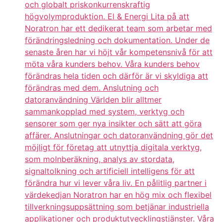
och globalt priskonkurrenskraftig
högvolymproduktion. El & Energi Lita på att
Noratron har ett dedikerat team som arbetar med
förändringsledning och dokumentation. Under de
senaste åren har vi höjt vår kompetensnivå för att
möta våra kunders behov. Våra kunders behov
förändras hela tiden och därför är vi skyldiga att
förändras med dem. Anslutning och
datoranvändning Världen blir alltmer
sammankopplad med system, verktyg och
sensorer som ger nya insikter och sätt att göra
affärer. Anslutningar och datoranvändning gör det
möjligt för företag att utnyttja digitala verktyg,
som molnberäkning, analys av stordata,
signaltolkning och artificiell intelligens för att
förändra hur vi lever våra liv. En pålitlig partner i
värdekedjan Noratron har en hög mix och flexibel
tillverkningsuppsättning som betjänar industriella
applikationer och produktutvecklingstjänster. Våra