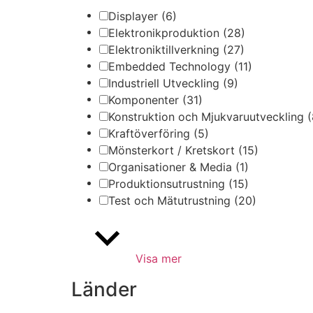
Displayer
(6)
Elektronikproduktion
(28)
Elektroniktillverkning
(27)
Embedded Technology
(11)
Industriell Utveckling
(9)
Komponenter
(31)
Konstruktion och Mjukvaruutveckling
(
Kraftöverföring
(5)
Mönsterkort / Kretskort
(15)
Organisationer & Media
(1)
Produktionsutrustning
(15)
Test och Mätutrustning
(20)
Visa mer
Länder