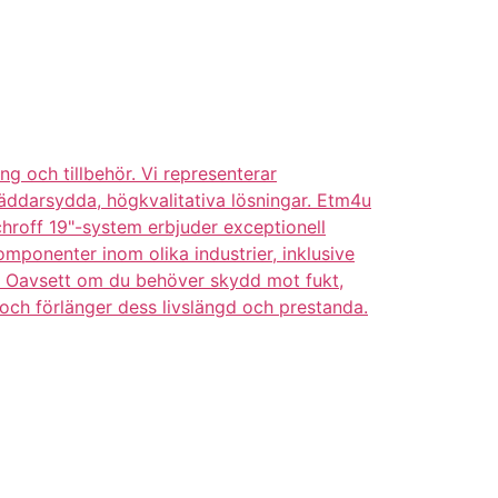
g och tillbehör. Vi representerar
räddarsydda, högkvalitativa lösningar. Etm4u
chroff 19"-system erbjuder exceptionell
omponenter inom olika industrier, inklusive
or. Oavsett om du behöver skydd mot fukt,
 och förlänger dess livslängd och prestanda.