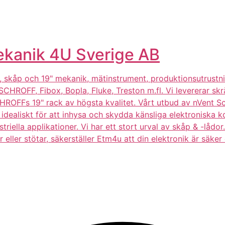
ekanik 4U Sverige AB
, skåp och 19" mekanik, mätinstrument, produktionsutrustnin
CHROFF, Fibox, Bopla, Fluke, Treston m.fl. Vi levererar sk
SCHROFFs 19" rack av högsta kvalitet. Vårt utbud av nVent S
idealiskt för att inhysa och skydda känsliga elektroniska k
riella applikationer. Vi har ett stort urval av skåp & -låd
eller stötar, säkerställer Etm4u att din elektronik är säker