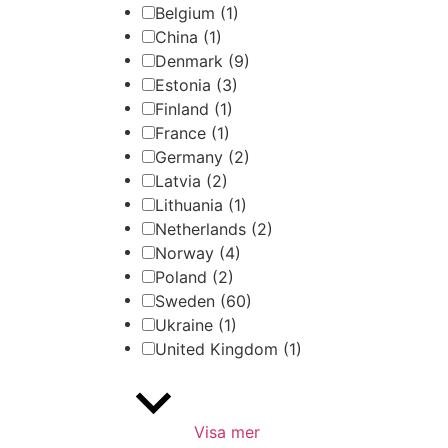
Belgium
(1)
China
(1)
Denmark
(9)
Estonia
(3)
Finland
(1)
France
(1)
Germany
(2)
Latvia
(2)
Lithuania
(1)
Netherlands
(2)
Norway
(4)
Poland
(2)
Sweden
(60)
Ukraine
(1)
United Kingdom
(1)
Visa mer