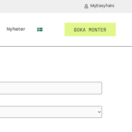
MyEasyfairs
Nyheter
BOKA MONTER