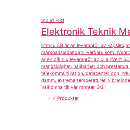
Stand
F:31
Elektronik Teknik M
Etm4u AB är en leverantör av kapslingar
marknadsledande tillverkare som nVent S
är en pålitlig leverantör av bl.a nVent 
mångsidighet, hållbarhet och prestanda, 
telekommunikation, datacenter och indust
damm, extrema temperaturer, vibrationer 
Välkomna till vår monter G:21
4 Produkter