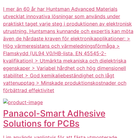
I mer än 60 år har Huntsman Advanced Materials
utvecklat innovativa lösningar som används under
praktiskt taget varje steg i produktionen av elektronisk
utrustning. Huntsmans kunnande och expertis kan möta
även de hårdaste kraven för elektronikapplikationer: >
Hög värmeresistans och värmeledningsförmåga >
Flamskydd (UL94 V0/HB-lista, EN 45545-2-
kvalifikation) > Utmärkta mekaniska och dielektriska
egenskaper > Variabel hårdhet och hög dimensionell
stabilitet > God kemikaliebeständighet och lågt
vattenupptag > Minskade produktionskostnader och
förbättrad effektivitet
Panacol-Smart Adhesive
Solutions for PCBs
Lim används vanligtvis för att fästa ytmonterade