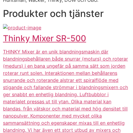
Huntsman, Wacker, Thinky, DOW och OBO.
Produkter och tjänster
Thinky Mixer SR-500
THINKY Mixer är en unik blandningsmaskin där
blandningsbehållaren både snurrar (moturs) och roterar
(medurs) i en bana ungefär på samma sätt som jorden
roterar runt solen. Interaktionen mellan behållarens
snurrande och roterande alstrar ett spiralflöde med
stigande och fallande strömmar i blandningsmixern och
ger snabbt en enhetlig blandning. Luftbubblor i
materialet pressas ut till ytan. Olika material kan
blandas, från vätskor och material med hög densitet till
nanopulver. Komponenter med mycket olika
sammansättning och egenskaper mixas till en enhetlig
blandning. Vi har även ett stort utbud av mixers och